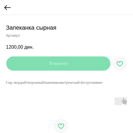
Запеканка сырная
Артикул:
1200,00
дин.
В корзину
Сыр твердый/творожный/шампиньоны/греческий йогурт/шпинат