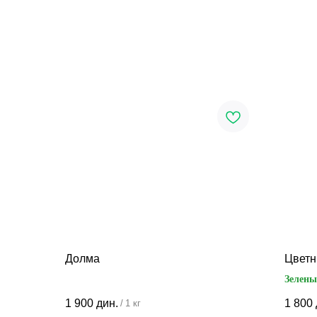
Долма
Цветн
Зелен
Розов
1 900
дин.
1 800
/
1 кг