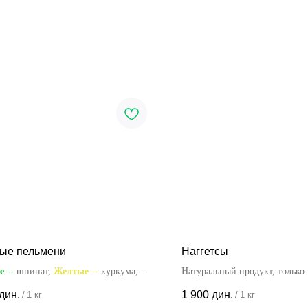
ые пельмени
Наггетсы
ые
--
шпинат,
Желтые
--
куркума,
Натуральный продукт, только 
ые
--
свекла
специи
дин.
1 900
дин.
/
1 кг
/
1 кг