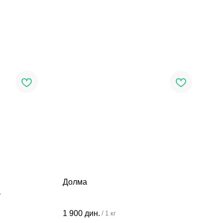
Долма
У
1 900
дин.
/
1 кг