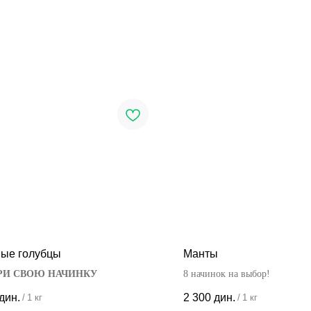
ые голубцы
Манты
РИ СВОЮ НАЧИНКУ
8 начинок на выбор!
дин.
2 300
дин.
/
1 кг
/
1 кг