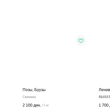
Позы, Буузы
Ленив
Свинина
ВЫБЕ
2 100
дин.
1 700
/
1 кг