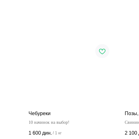
Чебуреки
Позы,
10 начинок на выбор!
Свини
1 600
дин.
2 100
/
1 кг