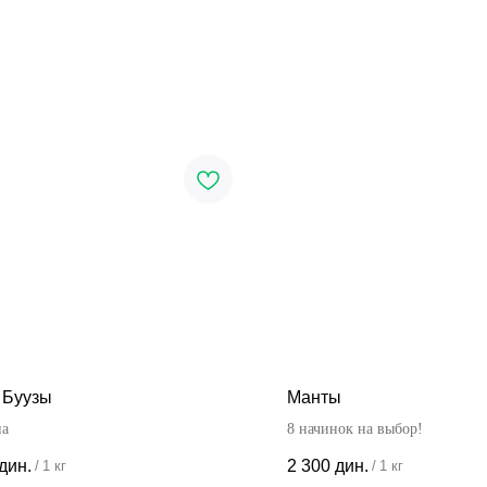
 Буузы
Манты
на
8 начинок на выбор!
дин.
2 300
дин.
/
1 кг
/
1 кг